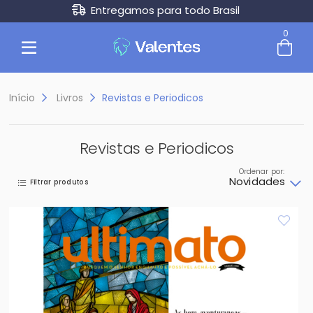
Entregamos para todo Brasil
0
Entre com email ou cpf/cnpj
Criar nova conta
Início
Livros
Revistas e Periodicos
Revistas e Periodicos
Ordenar por:
Novidades
Filtrar produtos