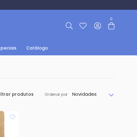
Entre com email ou cpf/cnpj
0
Criar nova conta
speciais
Catálogo
Novidades
iltrar produtos
Ordenar por: