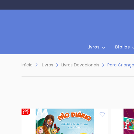
Livros
Bíblias
Início
Livros
Livros Devocionais
Para Crianç
20%
OFF