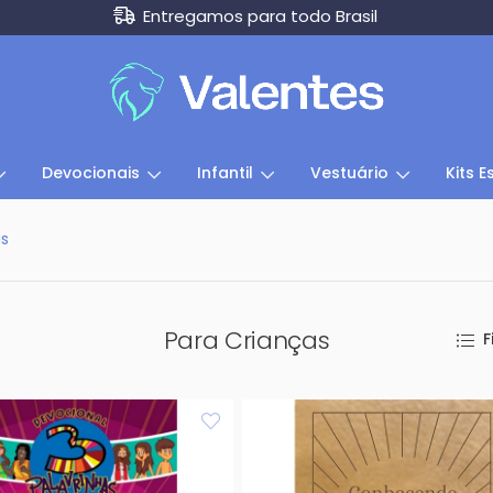
Entregamos para todo Brasil
Devocionais
Infantil
Vestuário
Kits E
as
Para Crianças
F