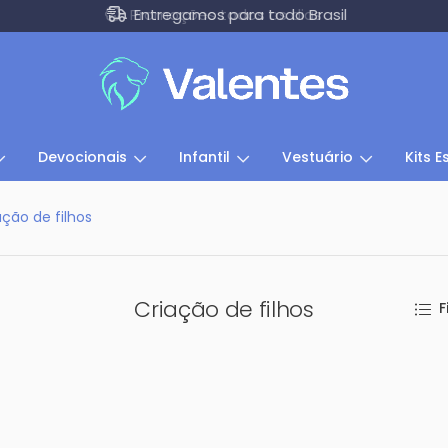
Entregamos para todo Brasil
Devocionais
Infantil
Vestuário
Kits E
ação de filhos
Criação de filhos
F