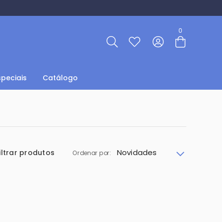
Entre com email ou cpf/cnpj
0
Criar nova conta
speciais
Catálogo
Novidades
iltrar produtos
Ordenar por: