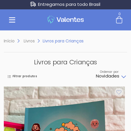
Entregamos para todo Brasil
0
Entre com email ou cpf/cnpj
Criar nova conta
Início
Livros
Livros para Crianças
Livros para Crianças
Ordenar por:
Novidades
Filtrar produtos